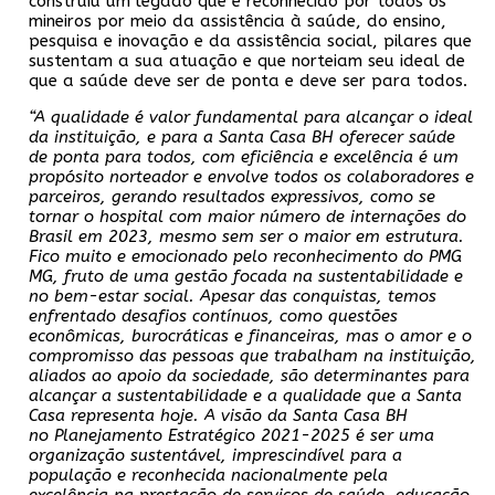
construiu um legado que é reconhecido por todos os
mineiros por meio da assistência à saúde, do ensino,
pesquisa e inovação e da assistência social, pilares que
sustentam a sua atuação e que norteiam seu ideal de
que a saúde deve ser de ponta e deve ser para todos.
“A qualidade é valor fundamental para alcançar o ideal
da instituição, e para a
Santa Casa BH oferecer saúde
de ponta para todos, com eficiência e excelência é um
propósito norteador e envolve todos os colaboradores e
parceiros, gerando resultados expressivos, como se
tornar o hospital com maior número de internações do
Brasil em 2023, mesmo sem ser o maior em estrutura.
Fico muito e emocionado pelo reconhecimento do PMG
MG, fruto de uma gestão focada na sustentabilidade e
no bem-estar social. Apesar das conquistas, temos
enfrentado desafios contínuos, como questões
econômicas, burocráticas e financeiras, mas o amor e o
compromisso das pessoas que trabalham na instituição,
aliados ao apoio da sociedade, são determinantes para
alcançar a sustentabilidade e a qualidade que a Santa
Casa representa hoje. A visão da Santa Casa BH
no Planejamento Estratégico 2021-2025 é ser uma
organização sustentável, imprescindível para a
população e reconhecida nacionalmente pela
excelência na prestação de serviços de saúde, educação