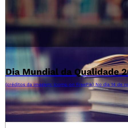
Dia Mundial da Qualidade 
(créditos da imagem: jcomp on FreePik) No dia 14 d