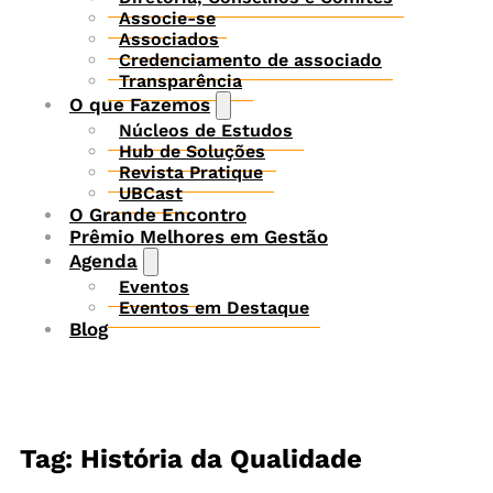
Associe-se
Associados
Credenciamento de associado
Transparência
O que Fazemos
Núcleos de Estudos
Hub de Soluções
Revista Pratique
UBCast
O Grande Encontro
Prêmio Melhores em Gestão
Agenda
Eventos
Eventos em Destaque
Blog
Tag: História da Qualidade