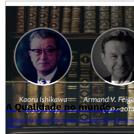
A Qualidade no mundo –
(créditos da imagem de fundo: unsplash.com) Em come
aqui),…