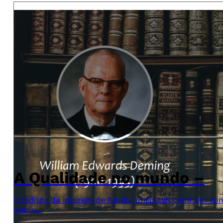
A Qualidade no mundo –
(créditos da imagem de fundo: unsplash.com) Em com
aqui),…