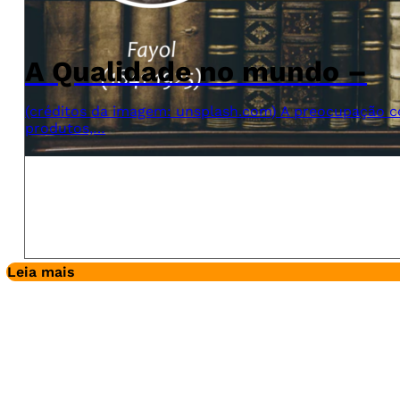
A Qualidade no mundo –
(créditos da imagem: unsplash.com) A preocupação c
produtos,…
Leia mais