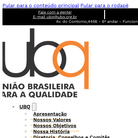
Pular para o conteúdo principal
Pular para o rodapé
Fale com a gente!
E-mail
ubq@ubq.org.br
Av. do Contorno,4456 - 6º andar - Funcioná
UBQ
Apresentação
Nossos Valores
Nossos Objetivos
Nossa História
Diretoria, Conselhos e Comitês