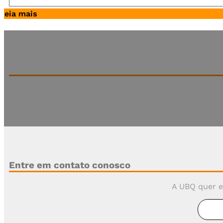
Leia mais
Assine a nossa newsletter 100% gratuita
Fique por dentro de todas as novidades UBQ e receba 
Entre em contato conosco
A UBQ quer e