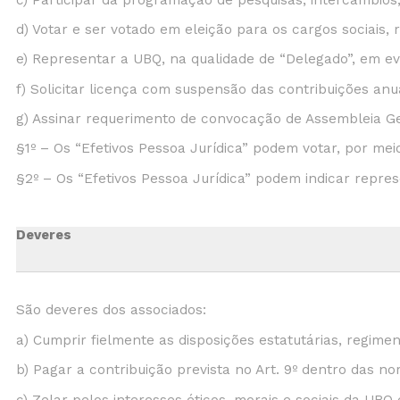
d) Votar e ser votado em eleição para os cargos sociais, 
e) Representar a UBQ, na qualidade de “Delegado”, em eve
f) Solicitar licença com suspensão das contribuições an
g) Assinar requerimento de convocação de Assembleia Ger
§1º – Os “Efetivos Pessoa Jurídica” podem votar, por mei
§2º – Os “Efetivos Pessoa Jurídica” podem indicar repres
Deveres
São deveres dos associados:
a) Cumprir fielmente as disposições estatutárias, regime
b) Pagar a contribuição prevista no Art. 9º dentro das no
c) Zelar pelos interesses éticos, morais e sociais da UBQ 