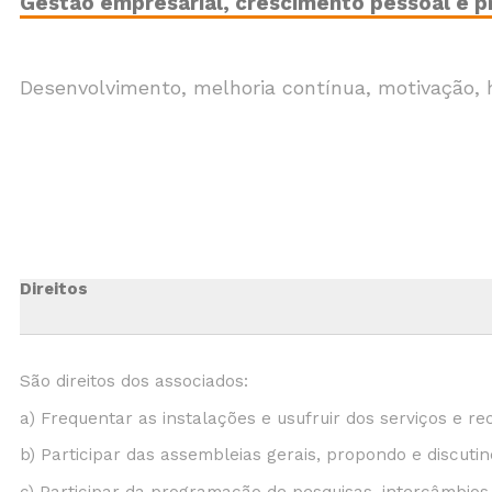
Gestão empresarial, crescimento pessoal e pro
Desenvolvimento, melhoria contínua, motivação, h
Direitos
São direitos dos associados:
a) Frequentar as instalações e usufruir dos serviços e 
b) Participar das assembleias gerais, propondo e discutin
c) Participar da programação de pesquisas, intercâmbios,