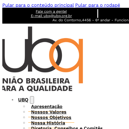
Pular para o conteúdo principal
Pular para o rodapé
Fale com a gente!
E-mail
ubq@ubq.org.br
Av. do Contorno,4456 - 6º andar - Funcioná
UBQ
Apresentação
Nossos Valores
Nossos Objetivos
Nossa História
Diretoria, Conselhos e Comitês