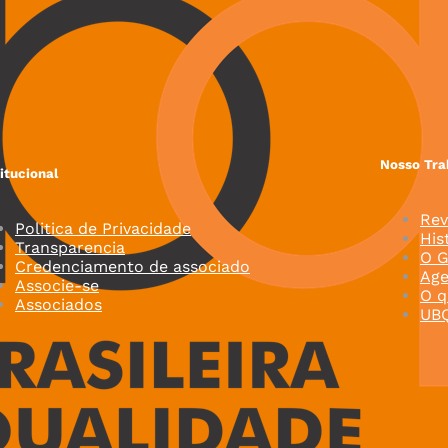
Nosso Tra
titucional
Rev
Politica de Privacidade
His
Transparencia
O G
Credenciamento de associado
Ag
Associe-se
O q
Associados
UB