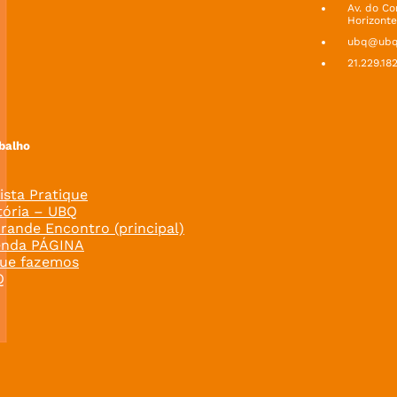
Av. do Co
Horizonte
ubq@ubq.
21.229.18
balho
ista Pratique
tória – UBQ
rande Encontro (principal)
enda PÁGINA
ue fazemos
Q