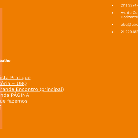
(31) 3274
Av. do Co
Horizonte
ubq@ubq.
21.229.18
balho
ista Pratique
tória – UBQ
rande Encontro (principal)
enda PÁGINA
ue fazemos
Q