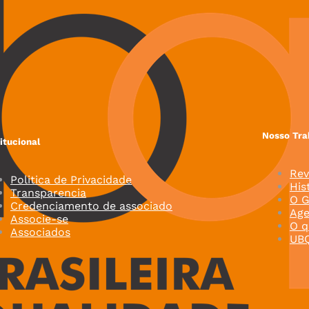
Nosso Tra
titucional
Rev
Politica de Privacidade
His
Transparencia
O G
Credenciamento de associado
Ag
Associe-se
O q
Associados
UB