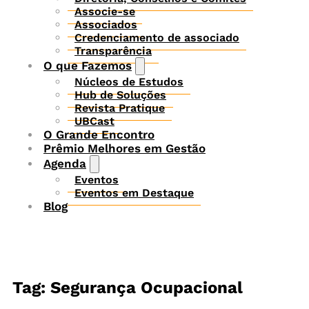
Associe-se
Associados
Credenciamento de associado
Transparência
O que Fazemos
Núcleos de Estudos
Hub de Soluções
Revista Pratique
UBCast
O Grande Encontro
Prêmio Melhores em Gestão
Agenda
Eventos
Eventos em Destaque
Blog
Tag: Segurança Ocupacional