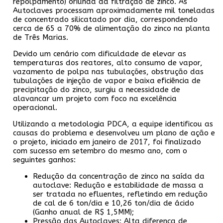
repolpamento) oriunda da filtração de zinco. As
Autoclaves processam aproximadamente mil toneladas
de concentrado silicatado por dia, correspondendo
cerca de 65 a 70% de alimentação do zinco na planta
de Três Marias.
Devido um cenário com dificuldade de elevar as
temperaturas dos reatores, alto consumo de vapor,
vazamento de polpa nas tubulações, obstrução das
tubulações de injeção de vapor e baixa eficiência de
precipitação do zinco, surgiu a necessidade de
alavancar um projeto com foco na excelência
operacional.
Utilizando a metodologia PDCA, a equipe identificou as
causas do problema e desenvolveu um plano de ação e
o projeto, iniciado em janeiro de 2017, foi finalizado
com sucesso em setembro do mesmo ano, com o
seguintes ganhos:
Redução da concentração de zinco na saída da
autoclave: Redução e estabilidade de massa a
ser tratada no efluentes, refletindo em redução
de cal de 6 ton/dia e 10,26 ton/dia de ácido
(Ganho anual de R$ 1,5MM);
Pressão das Autoclaves: Alta diferença de