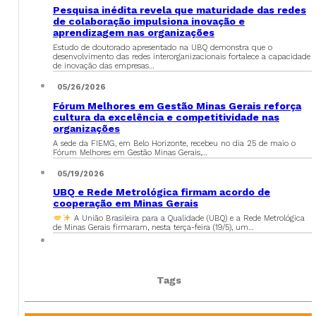
Pesquisa inédita revela que maturidade das redes
de colaboração impulsiona inovação e
aprendizagem nas organizações
Estudo de doutorado apresentado na UBQ demonstra que o
desenvolvimento das redes interorganizacionais fortalece a capacidade
de inovação das empresas…
05/26/2026
Fórum Melhores em Gestão Minas Gerais reforça
cultura da excelência e competitividade nas
organizações
A sede da FIEMG, em Belo Horizonte, recebeu no dia 25 de maio o
Fórum Melhores em Gestão Minas Gerais,…
05/19/2026
UBQ e Rede Metrológica firmam acordo de
cooperação em Minas Gerais
A União Brasileira para a Qualidade (UBQ) e a Rede Metrológica
de Minas Gerais firmaram, nesta terça-feira (19/5), um…
Tags