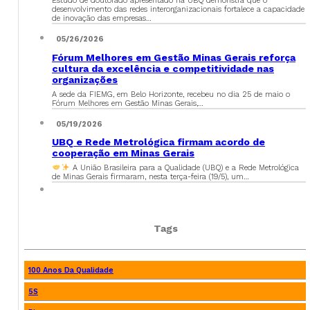
Estudo de doutorado apresentado na UBQ demonstra que o
desenvolvimento das redes interorganizacionais fortalece a capacidade
de inovação das empresas…
05/26/2026
Fórum Melhores em Gestão Minas Gerais reforça
cultura da excelência e competitividade nas
organizações
A sede da FIEMG, em Belo Horizonte, recebeu no dia 25 de maio o
Fórum Melhores em Gestão Minas Gerais,…
05/19/2026
UBQ e Rede Metrológica firmam acordo de
cooperação em Minas Gerais
A União Brasileira para a Qualidade (UBQ) e a Rede Metrológica
de Minas Gerais firmaram, nesta terça-feira (19/5), um…
Tags
100 Anos Da Qualidade
5S