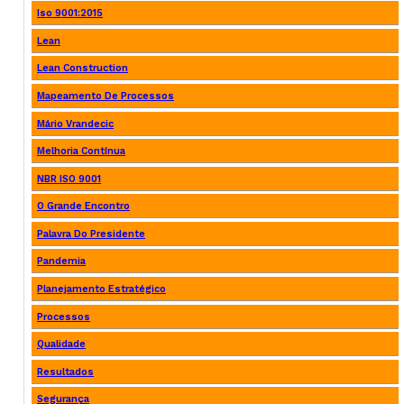
Iso 9001:2015
Lean
Lean Construction
Mapeamento De Processos
Mário Vrandecic
Melhoria Contínua
NBR ISO 9001
O Grande Encontro
Palavra Do Presidente
Pandemia
Planejamento Estratégico
Processos
Qualidade
Resultados
Segurança