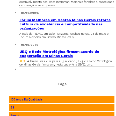
desenvolvimento das redes interorganizacionais fortalece a capacidade
de inovação das empresas…
05/26/2026
Fórum Melhores em Gestão Minas Gerais reforça
cultura da excelência e competitividade nas
organizações
A sede da FIEMG, em Belo Horizonte, recebeu no dia 25 de maio o
Fórum Melhores em Gestão Minas Gerais,…
05/19/2026
UBQ e Rede Metrológica firmam acordo de
cooperação em Minas Gerais
A União Brasileira para a Qualidade (UBQ) e a Rede Metrológica
de Minas Gerais firmaram, nesta terça-feira (19/5), um…
Tags
100 Anos Da Qualidade
5S
Biocor