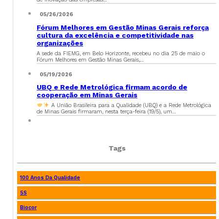
05/26/2026
Fórum Melhores em Gestão Minas Gerais reforça
cultura da excelência e competitividade nas
organizações
A sede da FIEMG, em Belo Horizonte, recebeu no dia 25 de maio o
Fórum Melhores em Gestão Minas Gerais,…
05/19/2026
UBQ e Rede Metrológica firmam acordo de
cooperação em Minas Gerais
A União Brasileira para a Qualidade (UBQ) e a Rede Metrológica
de Minas Gerais firmaram, nesta terça-feira (19/5), um…
Tags
100 Anos Da Qualidade
5S
Biocor