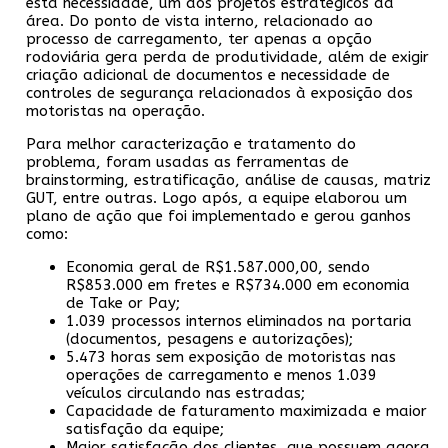
esta necessidade, um dos projetos estratégicos da
área. Do ponto de vista interno, relacionado ao
processo de carregamento, ter apenas a opção
rodoviária gera perda de produtividade, além de exigir
criação adicional de documentos e necessidade de
controles de segurança relacionados à exposição dos
motoristas na operação.
Para melhor caracterização e tratamento do
problema, foram usadas as ferramentas de
brainstorming, estratificação, análise de causas, matriz
GUT, entre outras. Logo após, a equipe elaborou um
plano de ação que foi implementado e gerou ganhos
como:
Economia geral de R$1.587.000,00, sendo
R$853.000 em fretes e R$734.000 em economia
de Take or Pay;
1.039 processos internos eliminados na portaria
(documentos, pesagens e autorizações);
5.473 horas sem exposição de motoristas nas
operações de carregamento e menos 1.039
veículos circulando nas estradas;
Capacidade de faturamento maximizada e maior
satisfação da equipe;
Maior satisfação dos clientes, que possuem agora