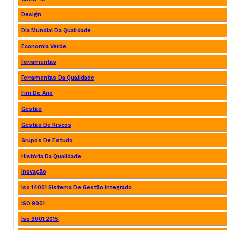
Design
Dia Mundial Da Qualidade
Economia Verde
Ferramentas
Ferramentas Da Qualidade
Fim De Ano
Gestão
Gestão De Riscos
Grupos De Estudo
História Da Qualidade
Inovação
Iso 14001 Sistema De Gestão Integrado
ISO 9001
Iso 9001:2015