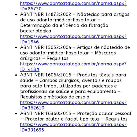
https://www.abntcatalogo.com.br/norma.aspx?
ID=86730
ABNT NBR 14873:2002 – Nãotecido para artigos
de uso odonto-médico-hospitalar –
Determinação da eficiência da filtração
bacteriológica
https://www.abntcatalogo.com.br/norma.aspx?
ID=1846
ABNT NBR 15052:2004 – Artigos de nãotecido de
uso odonto-médico-hospitalar – Máscaras
cirúrgicas – Requisitos
https://www.abntcatalogo.com.br/norma.aspx?
ID=418#
ABNT NBR 16064:2016 – Produtos têxteis para
saúde – Campos cirúrgicos, aventais e roupas
para sala limpa, utilizados por pacientes e
profissionais de saúde e para equipamento –
Requisitos e métodos de ensaio
https://www.abntcatalogo.com.br/norma.aspx?
ID=362610
ABNT NBR 16360:2015 – Proteção ocular pessoal
— Protetor ocular e facial tipo tela — Requisitos
https://www.abntcatalogo.com.br/norma.aspx?
ID=331695