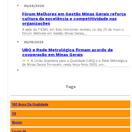
05/26/2026
Fórum Melhores em Gestão Minas Gerais reforça
cultura da excelência e competitividade nas
organizações
A sede da FIEMG, em Belo Horizonte, recebeu no dia 25 de maio o
Fórum Melhores em Gestão Minas Gerais,…
05/19/2026
UBQ e Rede Metrológica firmam acordo de
cooperação em Minas Gerais
A União Brasileira para a Qualidade (UBQ) e a Rede Metrológica
de Minas Gerais firmaram, nesta terça-feira (19/5), um…
Tags
100 Anos Da Qualidade
5S
Biocor
Covid-19