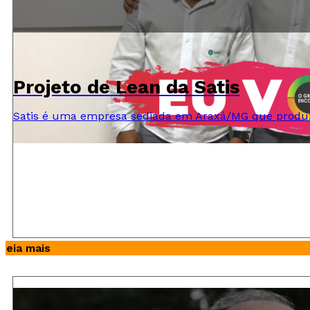
Projeto de Lean da Satis
Satis é uma empresa sediada em Araxá/MG que produz 
Leia mais