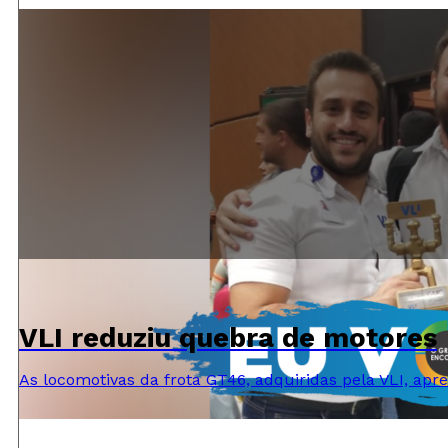
VLI reduziu quebra de motores
As locomotivas da frota GT46, adquiridas pela VLI, a