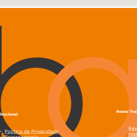
Nosso Tra
titucional
Rev
Politica de Privacidade
His