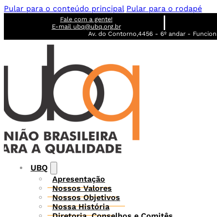
Pular para o conteúdo principal
Pular para o rodapé
Fale com a gente!
E-mail
ubq@ubq.org.br
Av. do Contorno,4456 - 6º andar - Funcioná
UBQ
Apresentação
Nossos Valores
Nossos Objetivos
Nossa História
Diretoria, Conselhos e Comitês