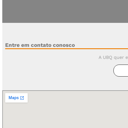
Fique por dentro de todas as novidades UBQ e receba 
Entre em contato conosco
A UBQ quer e