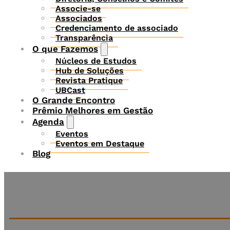
Associe-se
Associados
Credenciamento de associado
Transparência
O que Fazemos
Núcleos de Estudos
Hub de Soluções
Revista Pratique
UBCast
O Grande Encontro
Prêmio Melhores em Gestão
Agenda
Eventos
Eventos em Destaque
Blog
Assine a nossa newsletter 100% gratuita