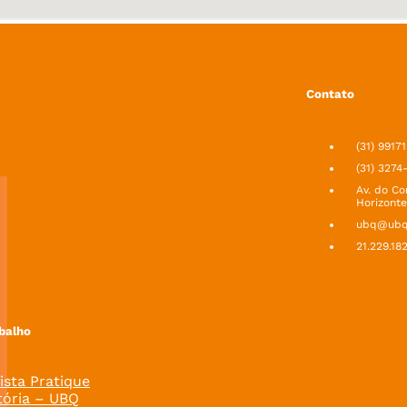
Contato
(31) 9917
(31) 3274
Av. do Co
Horizonte
ubq@ubq.
21.229.18
balho
ista Pratique
tória – UBQ