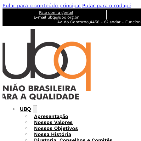
Pular para o conteúdo principal
Pular para o rodapé
Fale com a gente!
E-mail
ubq@ubq.org.br
Av. do Contorno,4456 - 6º andar - Funcioná
UBQ
Apresentação
Nossos Valores
Nossos Objetivos
Nossa História
Diretoria, Conselhos e Comitês