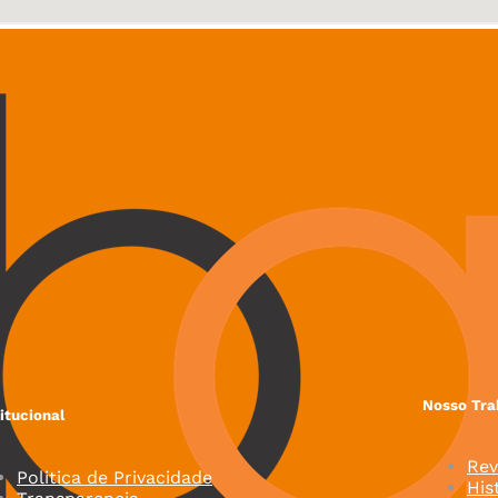
Nosso Tra
titucional
Rev
Politica de Privacidade
His