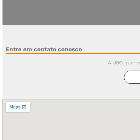
Fique por dentro de todas as novidades UBQ e receba 
Entre em contato conosco
A UBQ quer e