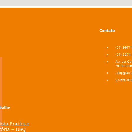
Contato
(31) 9917
(31) 3274
Av. do Co
Horizonte
ubq@ubq.
21.229.18
balho
ista Pratique
tória – UBQ