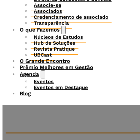
Associe-se
Associados
Credenciamento de associado
Transparência
O que Fazemos
Núcleos de Estudos
Hub de Soluções
Revista Pratique
UBCast
O Grande Encontro
Prêmio Melhores em Gestão
Agenda
Eventos
Eventos em Destaque
Blog
Assine a nossa newsletter 100% gratuita