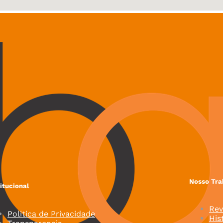
Nosso Tra
titucional
Rev
Politica de Privacidade
His