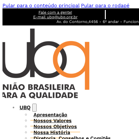
Pular para o conteúdo principal
Pular para o rodapé
Fale com a gente!
E-mail
ubq@ubq.org.br
Av. do Contorno,4456 - 6º andar - Funcioná
UBQ
Apresentação
Nossos Valores
Nossos Objetivos
Nossa História
Diretoria, Conselhos e Comitês