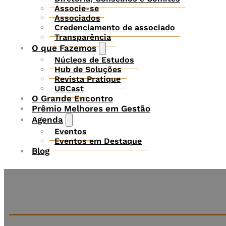
Associe-se
Associados
Credenciamento de associado
Transparência
O que Fazemos
Núcleos de Estudos
Hub de Soluções
Revista Pratique
UBCast
O Grande Encontro
Prêmio Melhores em Gestão
Agenda
Eventos
Eventos em Destaque
Blog
Assine a nossa newsletter 100% gratuita