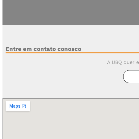
Fique por dentro de todas as novidades UBQ e receba 
Entre em contato conosco
A UBQ quer e