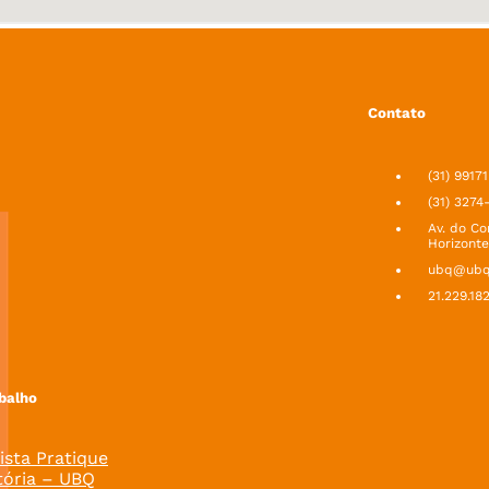
Contato
(31) 9917
(31) 3274
Av. do Co
Horizonte
ubq@ubq.
21.229.18
balho
ista Pratique
tória – UBQ