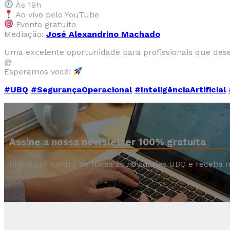
Às 19h
Ao vivo pelo YouTube
Evento gratuito
Mediação:
José Alexandrino Machado
Uma excelente oportunidade para profissionais que dese
@
Esperamos você!
#UBQ
#SegurançaOperacional
#InteligênciaArtificial
Assine a nossa newsletter 100% gratuita
Fique por dentro de todas as novidades UBQ e receba n